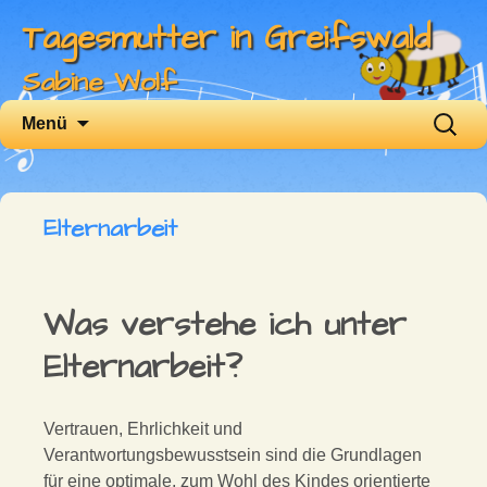
Tagesmutter in Greifswald
Sabine Wolf
Zum
Suchen
Menü
Inhalt
nach:
springen
Elternarbeit
Was verstehe ich unter
Elternarbeit?
Vertrauen, Ehrlichkeit und
Verantwortungsbewusstsein sind die Grundlagen
für eine
optimale, zum Wohl des Kindes orientierte