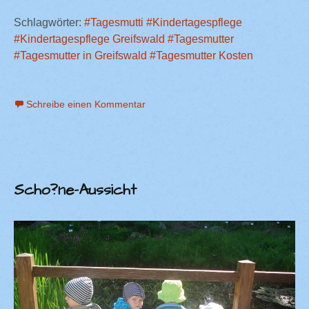
Schlagwörter:
#Tagesmutti
#Kindertagespflege
#Kindertagespflege Greifswald
#Tagesmutter
#Tagesmutter in Greifswald
#Tagesmutter Kosten
Schreibe einen Kommentar
Scho?ne-Aussicht