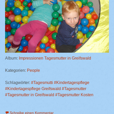
Album:
Impressionen Tagesmutter in Greifswald
Kategorien:
People
Schlagwörter:
#Tagesmutti
#Kindertagespflege
#Kindertagespflege Greifswald
#Tagesmutter
#Tagesmutter in Greifswald
#Tagesmutter Kosten
Schreibe einen Kommentar