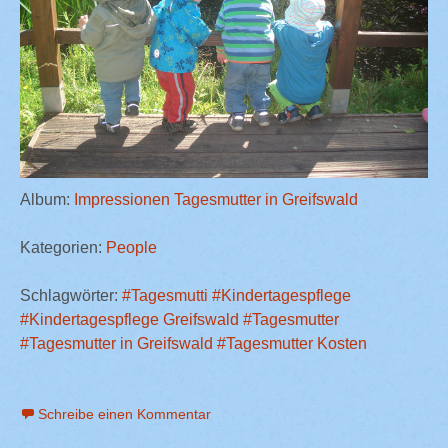
Album:
Impressionen Tagesmutter in Greifswald
Kategorien:
People
Schlagwörter:
#Tagesmutti
#Kindertagespflege
#Kindertagespflege Greifswald
#Tagesmutter
#Tagesmutter in Greifswald
#Tagesmutter Kosten
Schreibe einen Kommentar