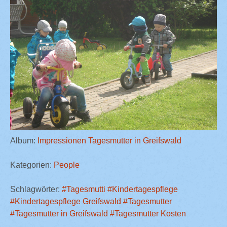
Album:
Impressionen Tagesmutter in Greifswald
Kategorien:
People
Schlagwörter:
#Tagesmutti
#Kindertagespflege
#Kindertagespflege Greifswald
#Tagesmutter
#Tagesmutter in Greifswald
#Tagesmutter Kosten