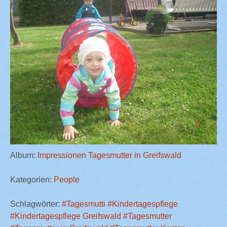
Album:
Impressionen Tagesmutter in Greifswald
Kategorien:
People
Schlagwörter:
#Tagesmutti
#Kindertagespflege
#Kindertagespflege Greifswald
#Tagesmutter